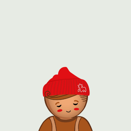
ИНКА)
фов
 огурцом
какао