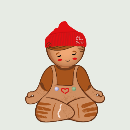
Ковровская глиняная игрушка-свистулька
Купеческое чаепитие
Сладкие встречи в Доме-музее пряника
Славянские обереги
Лепка и выпечка поморских козуль
Лепка и выпечка Тетер
Кукла Масленица
Праздники
Детские дни рождения
Корпоративные заказы
Программы для взрослых
Все в шоколаде
Пряники и страсти
Любовь и пряники
Выездные программы
Программа "Царский печатный пряник"
Программа "Вырезной имбирный пряник"
Программа "Роспись пряничной открытки-
картинки"
Программа "Создание шоколадных конфет"
Программа "Глиняная игрушка-свистулька"
Роспись глиняного колокольчика
Мастер-класс по созданию куклы Берегиня
Программа "Кукла Масленница"
Аренда